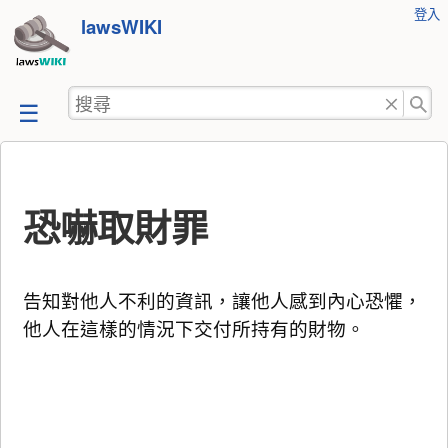
使
登入
跳
lawsWIKI
用
至
者
工
內
搜
具
容
尋
恐嚇取財罪
告知對他人不利的資訊，讓他人感到內心恐懼，
他人在這樣的情況下交付所持有的財物。