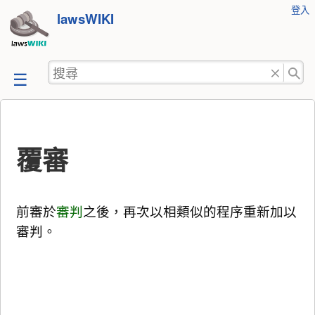
使
登入
跳
lawsWIKI
用
至
者
工
內
搜
具
容
尋
覆審
前審於
審判
之後，再次以相類似的程序重新加以
審判。