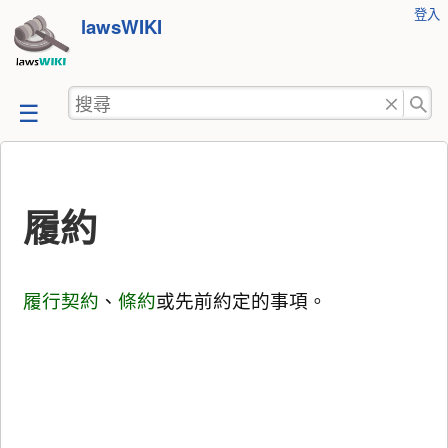
使
登入
跳
lawsWIKI
用
至
者
工
內
搜
具
容
尋
履約
履行
契約
、
條約
或先前約定的事項。