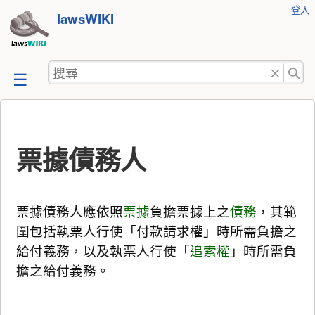
使
登入
跳
lawsWIKI
用
至
者
工
內
搜
具
容
尋
票據債務人
票據債務人應依照
票據
負擔票據上之
債務
，其範
圍包括執票人行使「付款請求權」時所需負擔之
給付義務，以及執票人行使「
追索權
」時所需負
擔之給付義務。