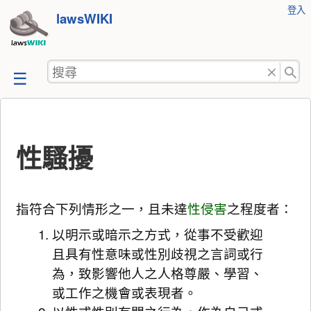
使
登入
跳
lawsWIKI
用
至
者
工
內
搜
具
容
尋
性騷擾
指符合下列情形之一，且未達
性侵害
之程度者：
以明示或暗示之方式，從事不受歡迎
且具有性意味或性別歧視之言詞或行
為，致影響他人之人格尊嚴、學習、
或工作之機會或表現者。