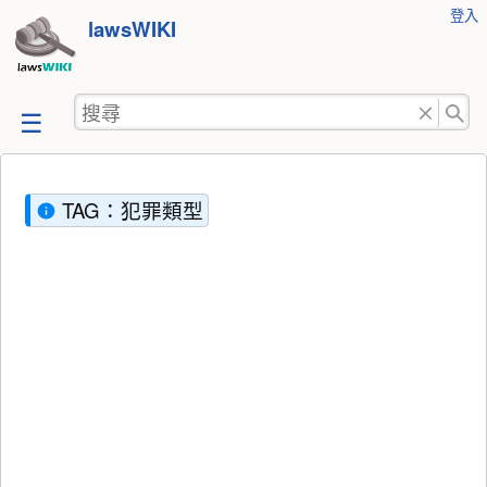
使
登入
跳
lawsWIKI
用
至
者
工
內
搜
具
容
尋
TAG：犯罪類型