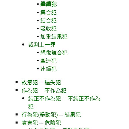
繼續犯
集合犯
結合犯
吸收犯
加重結果犯
裁判上一罪
想像競合犯
牽連犯
連續犯
故意犯
─
過失犯
作為犯
─
不作為犯
純正不作為犯
─
不純正不作為
犯
行為犯(舉動犯)
─
結果犯
實害犯
─
危險犯