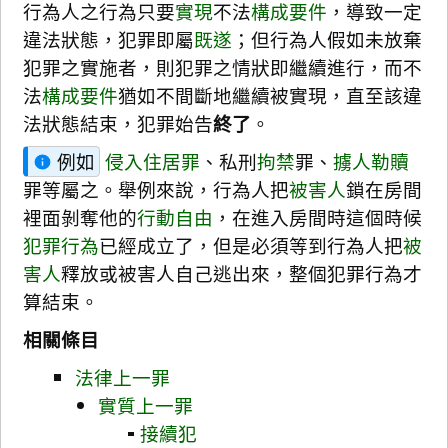
行為人之行為只要
實現
不法
構成要件
，導致一定
違法狀態，犯罪即屬
既遂
；但行為人假如未放棄
犯罪之實施者，則犯罪之情狀即繼續進行，而不
法
構成要件
猶如不間斷地繼續被實現，直至該違
法狀態結束，犯罪始告
終了
。
例如
侵入住居罪
、私刑
拘禁
罪、
擄人
勒贖
罪等屬之。舉例來說，行為人把
被害人
鎖在房間
裡面剝奪他的
行動自由
，在進入房間時這個時候
犯罪行為
已經成立了，但是必須等到行為人把
被
害人
釋放或被害人自己逃出來，整個犯罪行為才
算結束。
相關條目
法律上一罪
實質上一罪
接續犯