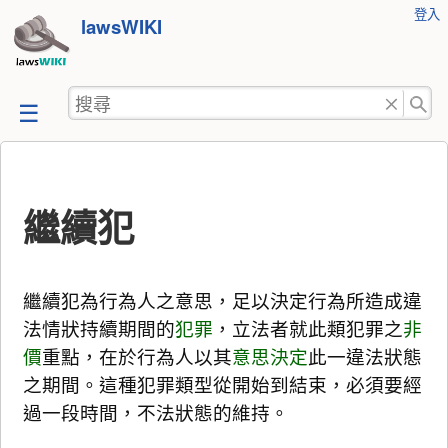
使
登入
跳
lawsWIKI
用
至
者
工
內
搜
具
容
尋
繼續犯
繼續犯為行為人之意思，足以決定行為所造成違
法情狀持續期間的
犯罪
，立法者就此類犯罪之
非
價
重點，在於行為人以其
意思決定
此一違法狀態
之期間。這種犯罪類型從開始到結束，必須要經
過一段時間，不法狀態的維持。