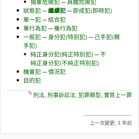
抽象危險犯
─
具體危險犯
狀態犯
─
繼續犯
─
即成犯(即時犯)
單一犯
─
結合犯
單行為犯
─
複行為犯
一般犯
─
身分犯(特別犯)
─
己手犯(親
手犯)
純正身分犯(純正特別犯)
─
不
純正身分犯(不純正特別犯)
機會犯
─
情況犯
目的犯
刑法
,
刑事訴訟法
,
犯罪類型
,
實質上一罪
上一次變更:
3 年前