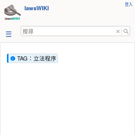
使
登入
跳
lawsWIKI
用
至
者
工
內
搜
具
容
尋
TAG：立法程序