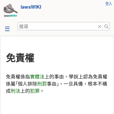
使
登入
跳
lawsWIKI
用
至
者
工
內
搜
具
容
尋
免責權
免責權係指
實體法
上的事由，學說上認為免責權
係屬｢個人排除
刑罰
事由｣，一旦具備，根本不構
成
刑法
上的
犯罪
。