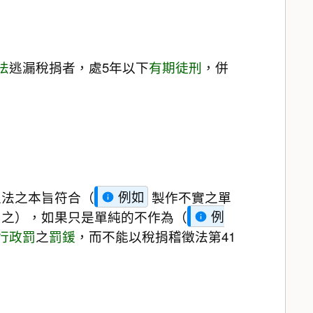
法
逃漏稅捐者，處5年以下
有期徒刑
，併
立法之本旨符合（
例如
製作不實之單
屬之），如果只是單純的不作為（
例
行政罰
之
罰鍰
，而不能以稅捐稽徵法第41