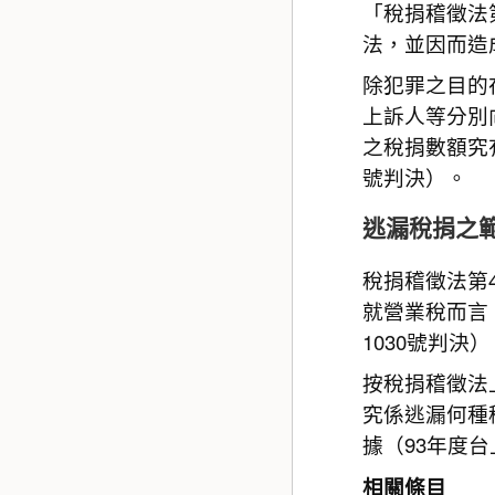
「稅捐稽徵法
法，並因而造
除犯罪之目的
上訴人等分別
之稅捐數額究
號判決）。
逃漏稅捐之
稅捐稽徵法第
就營業稅而言
1030號判決
按稅捐稽徵法
究係逃漏何種
據（93年度台
相關條目