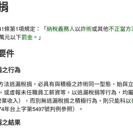
捐
41條第1項規定：「
納稅義務人
以
詐術
或其他
不正當方
0萬元以下
罰金
。」
要件
捐之行為
方法逃漏稅捐，必具有與積極之詐術同一型態，始與
，或虛報未任職員工薪資等，以逃漏稅捐等行為，均
營業收入），而別無逃漏稅捐之積極行為，則只能科以
4年台上字第5497號判例參照）。
捐之結果