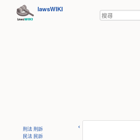
使
跳
lawsWIKI
用
搜
至
者
尋
工
內
具
容
刑法
刑訴
民法
民訴