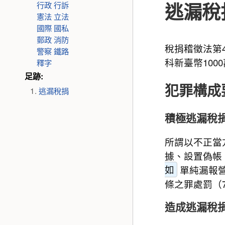
逃漏稅
行政
行訴
憲法
立法
國際
國私
郵政
消防
稅捐稽徵法第
警察
鐵路
科新臺幣100
釋字
足跡:
犯罪構成
逃漏稅捐
積極逃漏稅
所謂以不正當
據、設置偽帳
如
單純漏報
條之罪處罰（7
造成逃漏稅