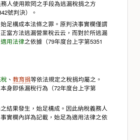
義務人使用欺罔之手段為逃漏稅捐之方
42號判決）。
，始足構成本法條之罪。原判決事實欄僅謂
不正當方法逃漏營業稅云云，而對於所逃漏
刑
適用法律
之依據（79年度台上字第5351
花稅
、
教育捐
等依法規定之稅捐均屬之。
本身即係漏稅行為（72年度台上字第
捐之結果發生，始足構成。因此納稅義務人
罪事實欄內詳為記載，始足為適用法律之依