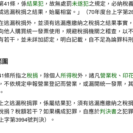
第41條，係
結果犯
，故無處罰
未遂犯
之規定，必納稅
成逃漏稅捐之結果，始屬相當。」（70年度台上字第28
在逃漏稅捐外，並須有逃漏應繳納之稅捐之結果事實
向他人購買統一發票使用，規避稅捐機關之稽查，以
有若干，並未詳加認定，明白記載，自不足為論罪科
範圍
41條所指之
稅捐
，除個人
所得稅
外，諸凡
營業稅
、
印
，不依規定申報營業登記而營業，或漏開統一發票，其
）。
上之逃漏稅捐罪，係屬結果犯，須有逃漏應繳納之稅
稅捐？稅額若干？如果構成犯罪，自應於
判決書
之犯
上字第3994號判決）。