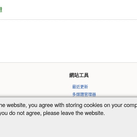
避
網站工具
最近更新
多媒體管理器
網站地圖
the website, you agree with storing cookies on your com
 you do not agree, please leave the website.