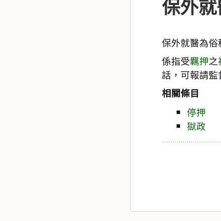
保外就
保外就醫為俗
係指受
羈押
之
話，可報請監
相關條目
停押
獄政