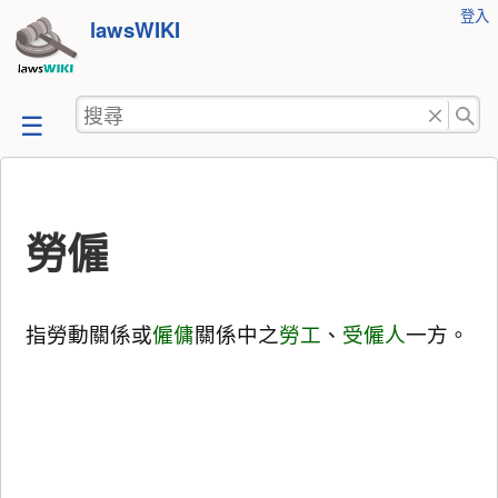
使
登入
跳
lawsWIKI
用
至
者
工
內
搜
具
容
尋
勞僱
指勞動關係或
僱傭
關係中之
勞工
、
受僱人
一方。