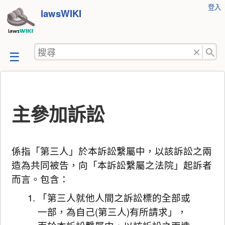
使
登入
跳
lawsWIKI
用
至
者
工
內
搜
具
容
尋
主參加訴訟
係指「第三人」於本訴訟繫屬中，以該訴訟之兩
造為共同被告，向「本訴訟繫屬之法院」起訴者
而言。包含：
「第三人就他人間之訴訟標的全部或
一部，為自己(第三人)有所請求」，