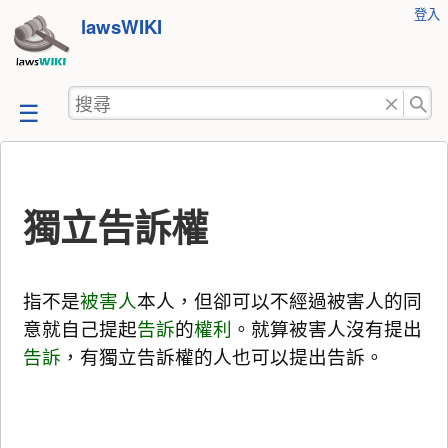
使
登入
跳
lawsWIKI
用
至
者
工
內
搜
具
容
尋
獨立告訴權
指不是
被害人
本人，但卻可以不經過被害人的同
意就自己提起
告訴
的
權利
。就算被害人沒有提出
告訴
，有獨立告訴權的人也可以提出告訴。