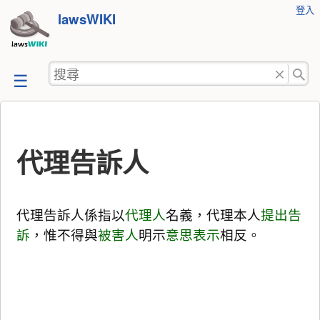
使
登入
跳
lawsWIKI
用
至
者
工
內
搜
具
容
尋
代理告訴人
代理告訴人係指以
代理人
名義，代理本人
提出告
訴
，惟不得與
被害人
明示
意思表示
相反。