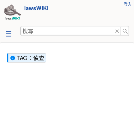
使
登入
跳
lawsWIKI
用
至
者
工
內
搜
具
容
尋
TAG：偵查