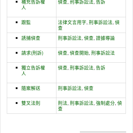
補充告訴權
偵查
,
刑事訴訟法
,
告訴
人
跟監
法律文言用字
,
刑事訴訟法
,
偵
查
誘捕偵查
刑事訴訟法
,
偵查
,
證據導論
請求(刑訴)
偵查
,
偵查開始
,
刑事訴訟法
獨立告訴權
偵查
,
刑事訴訟法
,
告訴
人
隨案解送
刑事訴訟法
,
偵查
雙叉法則
刑法
,
刑事訴訟法
,
強制處分
,
偵
查