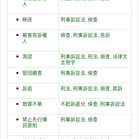
人
移送
刑事訴訟法
,
偵查
被害告訴權
偵查
,
刑事訴訟法
,
告訴
人
測謊
刑事訴訟法
,
刑法
,
偵查
,
法律文
言用字
發回續查
刑事訴訟法
,
偵查
訴追
刑法
,
刑事訴訟法
,
偵查
,
起訴
微罪不舉
不起訴處分
,
偵查
,
刑事訴訟法
禁止先行傳
刑事訴訟法
,
偵查
訊原則