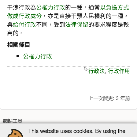
干涉行政為
公權力行政
的一種，通常
以負擔方式
做成行政處分
，亦是直接干預人民權利的一種，
與
給付行政
不同，受到
法律保留
的要求程度是較
高的。
相關條目
公權力行政
行政法
,
行政作用
上一次變更:
3 年前
網站工具
This website uses cookies. By using the
最近更新
多媒體管理器
網站地圖