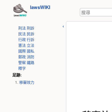
使
跳
lawsWIKI
用
搜
至
者
尋
工
內
具
刑法
刑訴
容
民法
民訴
行政
行訴
憲法
立法
國際
國私
郵政
消防
警察
鐵路
釋字
足跡:
移審效力