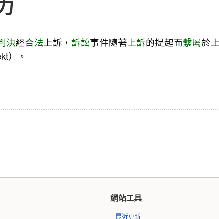
力
判決
經
合法
上訴，
訴訟
事件隨著
上訴
的提起而
繫屬
於
fekt）。
網站工具
最近更新