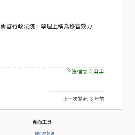
上訴審行政法院，學理上稱為移審效力
法律文言用字
上一次變更:
3 年前
頁面工具
顯示原始碼