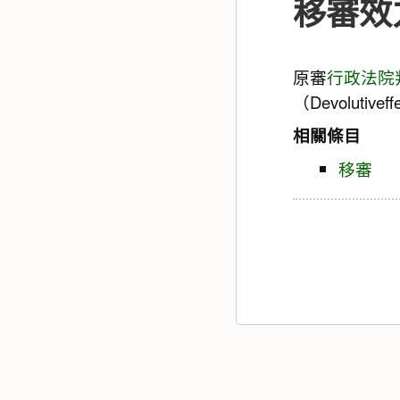
移審效
原審
行政法院
（Devolutivef
相關條目
移審