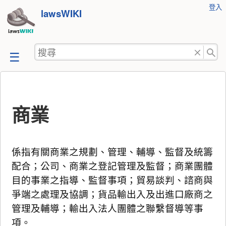
使
登入
跳
lawsWIKI
用
至
者
工
內
搜
具
容
尋
商業
係指有關商業之規劃、管理、輔導、監督及統籌
配合；公司、商業之登記管理及監督；商業團體
目的事業之指導、監督事項；貿易談判、諮商與
爭端之處理及協調；貨品輸出入及出進口廠商之
管理及輔導；輸出入法人團體之聯繫督導等事
項。