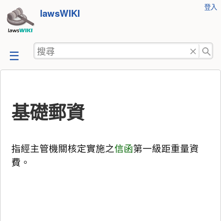
使
登入
跳
lawsWIKI
用
至
者
工
內
搜
具
容
尋
基礎郵資
指經主管機關核定實施之
信函
第一級距重量資
費。