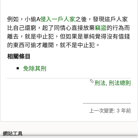
例如，小偷A
侵入一戶人家
之後，發現這戶人家
比自己還窮，起了同情心直接放棄
竊盜
的行為而
離去，就是中止犯，但如果是單純覺得沒有值錢
的東西可偷才離開，就不是中止犯。
相關條目
免除其刑
刑法
,
刑法總則
上一次變更:
3 年前
網站工具