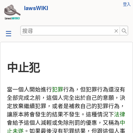
使
登入
跳
lawsWIKI
用
至
者
工
內
搜
具
容
尋
中止犯
當一個人開始進行
犯罪
行為，但犯罪行為還沒有
全部完成之前，這個人完全出於自己的意願，決
定放棄繼續犯罪，或者是補救自己的犯罪行為，
讓原本將會發生的結果不發生。這種情況下
法律
會給予這個人減輕或免除刑罰的優惠，又稱為
中
止未遂
。如果最後沒有犯罪結果，但跟這個人事