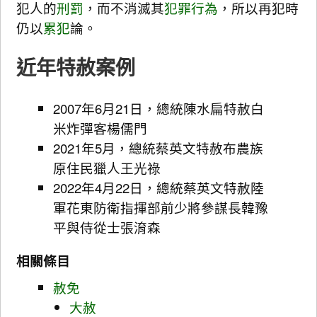
犯人的
刑罰
，而不消滅其
犯罪行為
，所以再犯時
仍以
累犯
論。
近年特赦案例
2007年6月21日，總統陳水扁特赦白
米炸彈客楊儒門
2021年5月，總統蔡英文特赦布農族
原住民獵人王光祿
2022年4月22日，總統蔡英文特赦陸
軍花東防衛指揮部前少將參謀長韓豫
平與侍從士張淯森
相關條目
赦免
大赦