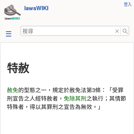
使
登入
跳
lawsWIKI
用
至
者
工
內
搜
具
容
尋
特赦
赦免
的型態之一，規定於赦免法第3條：「受罪
刑宣告之人經特赦者，
免除其刑
之執行；其情節
特殊者，得以其罪刑之宣告為無效。」