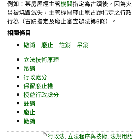
例如：某房屋經主管
機關
指定為古蹟後，因為火
災被燒毀滅失，主管機關廢止原古蹟指定之行政
行為（古蹟指定及廢止審查辦法第6條）。
相關條目
撤銷
－
廢止
－
註銷
－
吊銷
立法技術原理
吊銷
行政處分
保留廢止權
授益行政處分
註銷
廢止
撤銷
行政法
,
立法程序與技術
,
法規用語