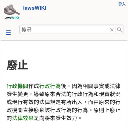
使
登入
跳
lawsWIKI
用
至
者
工
內
搜
具
容
尋
廢止
行政機關
作成
行政行為
後，因為相關事實或法律
發生變更，導致原來合法的行政行為和現實狀況
或現行有效的法律規定有所出入，而由原來的行
政機關直接廢棄該行政行為的行為。原則上廢止
的
法律效果
是向將來發生效力。