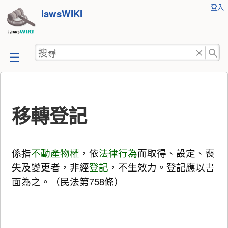
使
登入
跳
lawsWIKI
用
至
者
工
內
搜
具
容
尋
移轉登記
係指
不動產
物權
，依
法律行為
而取得、設定、喪
失及變更者，非經
登記
，不生效力。登記應以書
面為之。（民法第758條）