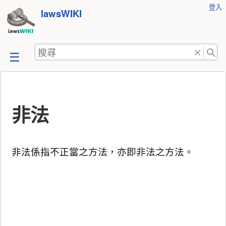
使
登入
跳
lawsWIKI
用
至
者
工
內
搜
具
容
尋
非法
非法係指不正當之方法，亦即非法之方法。