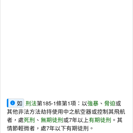
如
刑法
第185-1條第1項：以
強暴
、
脅迫
或
其他非法方法劫持使用中之航空器或控制其飛航
者，處
死刑
、
無期徒刑
或7年以上
有期徒刑
。其
情節輕微者，處7年以下有期徒刑。