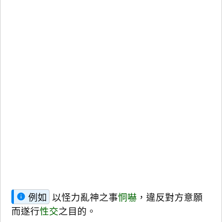
例如
以怪力亂神之事
恫嚇
，違反對方意願
而遂行
性交
之目的。