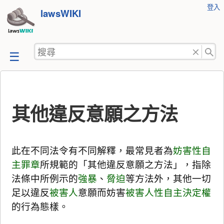
使
登入
跳
lawsWIKI
用
至
者
工
內
搜
具
容
尋
其他違反意願之方法
此在不同法令有不同解釋，最常見者為
妨害性自
主罪章
所規範的「其他違反意願之方法」，指除
法條中所例示的
強暴
、
脅迫
等方法外，其他一切
足以違反
被害人
意願而妨害
被害人
性自主決定權
的行為態樣。