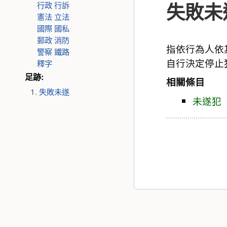
失敗未
行政
行訴
憲法
立法
國際
國私
郵政
消防
指依行為人依
警察
鐵路
自行決定停止
釋字
足跡:
相關條目
失敗未遂
未遂犯