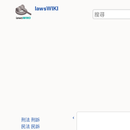
使
跳
lawsWIKI
用
搜
至
者
尋
工
內
具
容
刑法
刑訴
民法
民訴