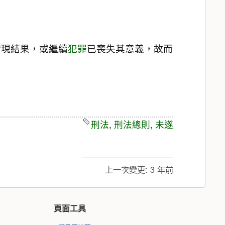
實現結果，或繼續
犯罪
已喪失其意義，故而
刑法
,
刑法總則
,
未遂
上一次變更:
3 年前
頁面工具