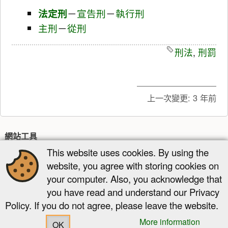
法定刑
－
宣告刑
－
執行刑
主刑
－
從刑
刑法
,
刑罰
上一次變更:
3 年前
網站工具
This website uses cookies. By using the
最近更新
多媒體管理器
網站地圖
website, you agree with storing cookies on
頁面工具
your computer. Also, you acknowledge that
you have read and understand our Privacy
顯示原始碼
舊版
反向連結
回到頁頂
Policy. If you do not agree, please leave the website.
More information
OK