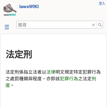
使
登入
跳
lawsWIKI
用
至
者
工
內
搜
具
容
尋
法定刑
法定刑係指立法者以
法律
明文規定特定犯罪行為
之處罰種類與程度，亦即該
犯罪行為
之法定
刑
度
。