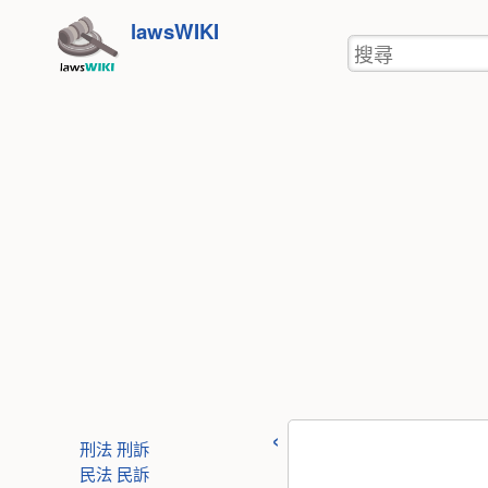
使
跳
lawsWIKI
用
搜
至
者
尋
工
內
具
容
刑法
刑訴
民法
民訴