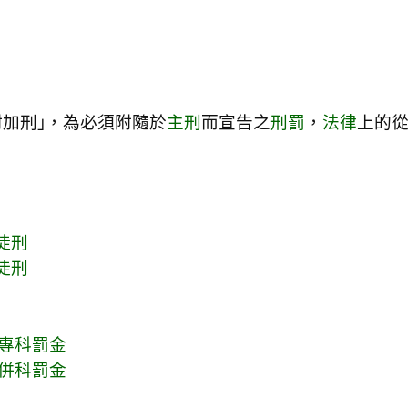
附加刑｣，為必須附隨於
主刑
而宣告之
刑罰
，
法律
上的
徒刑
徒刑
專科罰金
併科罰金