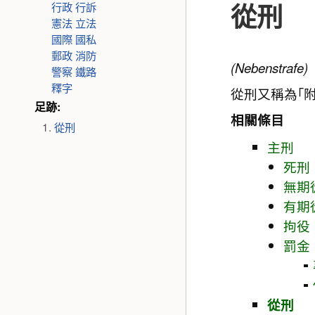
從刑
行政
行訴
憲法
立法
國際
國私
郵政
消防
(Nebenstrafe)
警察
鐵路
釋字
從刑又稱為｢
足跡:
相關條目
從刑
主刑
死刑
無期
有期
拘役
罰金
從刑