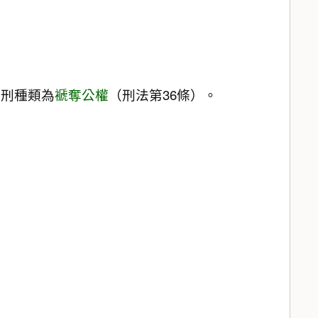
從刑種類為
褫奪公權
（刑法第36條）。