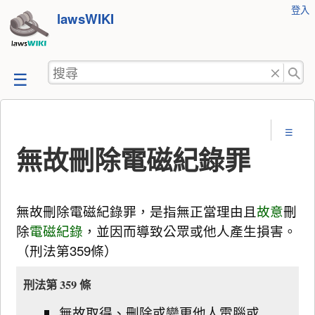
使
登入
跳
lawsWIKI
用
至
者
工
內
搜
具
容
尋
無故刪除電磁紀錄罪
無故刪除電磁紀錄罪，是指無正當理由且
故意
刪
除
電磁紀錄
，並因而導致公眾或他人產生損害。
（刑法第359條）
刑法第 359 條
無故取得、刪除或變更他人電腦或