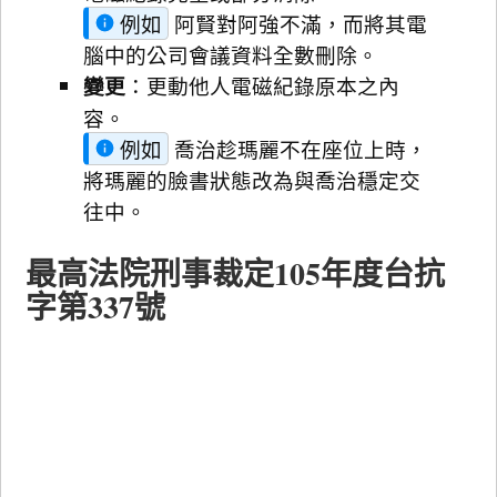
例如
阿賢對阿強不滿，而將其電
腦中的公司會議資料全數刪除。
變更
：更動他人電磁紀錄原本之內
容。
例如
喬治趁瑪麗不在座位上時，
將瑪麗的臉書狀態改為與喬治穩定交
往中。
最高法院刑事裁定105年度台抗
字第337號