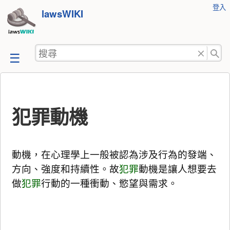
使
登入
跳
lawsWIKI
用
至
者
工
內
搜
具
容
尋
犯罪動機
動機，在心理學上一般被認為涉及行為的發端、
方向、強度和持續性。故
犯罪
動機是讓人想要去
做
犯罪
行動的一種衝動、慾望與需求。