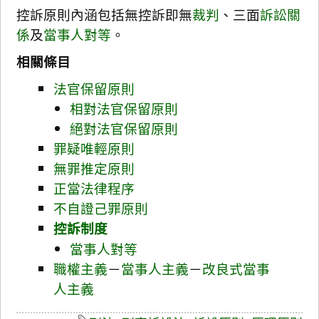
控訴原則內涵包括無控訴即無
裁判
、三面
訴訟關
係
及
當事人對等
。
相關條目
法官保留原則
相對法官保留原則
絕對法官保留原則
罪疑唯輕原則
無罪推定原則
正當法律程序
不自證己罪原則
控訴制度
當事人對等
職權主義
－
當事人主義
－
改良式當事
人主義