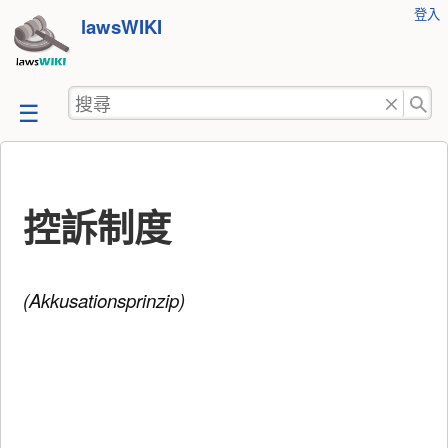
使
登入
跳
lawsWIKI
用
至
者
工
內
搜
具
容
尋
控訴制度
(Akkusationsprinzip)