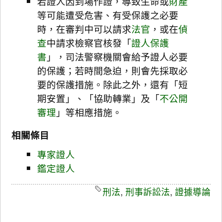
若證人因到場作證，導致生命或
財產
等可能遭受危害、有受保護之必要
時，在審判中可以請求
法官
，或在
偵
查
中請求檢察官核發「
證人保護
書
」，司法警察機關會給予證人必要
的保護；若時間急迫，則會先採取必
要的保護措施。除此之外，還有「短
期安置」、「協助轉業」及「
不公開
審理
」等相應措施。
相關條目
專家證人
鑑定證人
刑法
,
刑事訴訟法
,
證據導論