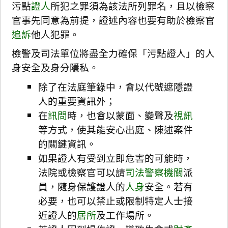
污點
證人
所犯之罪須為該法所列罪名，且以檢察
官事先同意為前提，證述內容也要有助於檢察官
追訴
他人犯罪。
檢警及司法單位將盡全力確保「污點證人」的人
身安全及身分隱私。
除了在法庭筆錄中，會以代號遮隱證
人的重要資訊外；
在
訊問
時，也會以蒙面、變聲及
視訊
等方式，使其能安心出庭、陳述案件
的關鍵資訊。
​如果證人有受到立即危害的可能時，
法院或檢察官可以請
司法警察
機關
派
員，隨身保護證人的
人身
安全。若有
必要，也可以禁止或限制特定人士接
近證人的
居所
及工作場所。