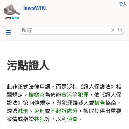
使
登入
跳
lawsWIKI
用
至
者
工
內
搜
具
容
尋
污點證人
此非正式法律用語，而是泛指《證人保護法》相
關規定。
檢察官
為偵辦
貪污
等
犯罪
，依《證人保
證法》第14條規定，與犯罪嫌疑人或
被告
協商，
透過
減刑
、
免刑
或
不起訴處分
，換取其供出重要
案情或指證
共犯
等，以利
偵查
。