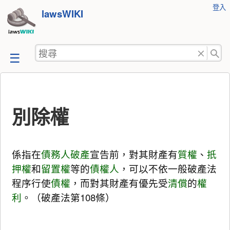
使
登入
跳
lawsWIKI
用
至
者
工
內
搜
具
容
尋
別除權
係指在
債務人
破產
宣告前，對其財產有
質權
、
扺
押權
和
留置權
等的
債權人
，可以不依一般破產法
程序行使
債權
，而對其財產有優先受
清償
的
權
利
。（破產法第108條）