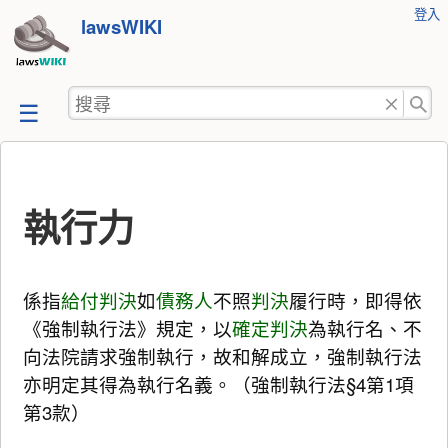
使
登入
跳
lawsWIKI
用
至
者
工
內
搜
具
容
尋
執行力
係指
給付判決
如
債務人
不照
判決
履行時，即得依
《強制執行法》規定，以
確定判決
為執行名、不
向法院請求強制執行，故和解成立，強制執行法
亦明定其得為執行名義。（強制執行法§4第1項
第3款）