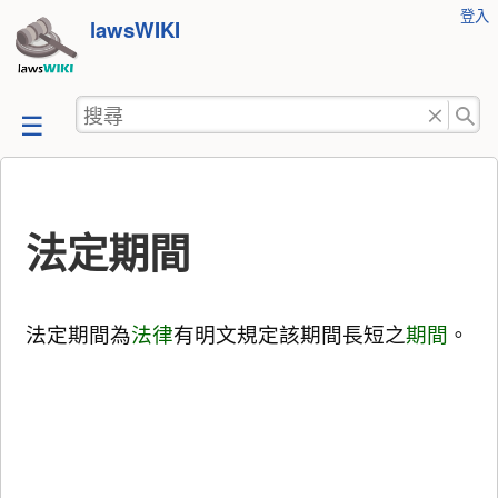
使
登入
跳
lawsWIKI
用
至
者
工
內
搜
具
容
尋
法定期間
法定期間為
法律
有明文規定該期間長短之
期間
。