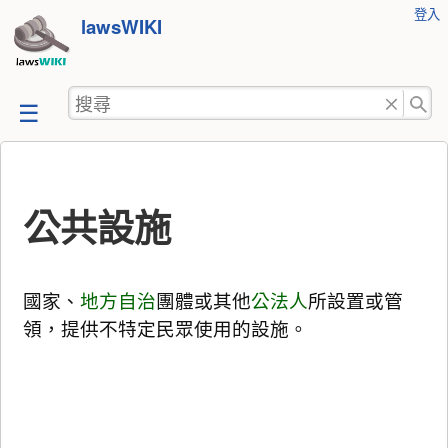
使
登入
跳
lawsWIKI
用
至
者
工
內
搜
具
容
尋
公共設施
國家、
地方自治
團體或其他
公法人
所設置或管
領，提供不特定民眾使用的設施。