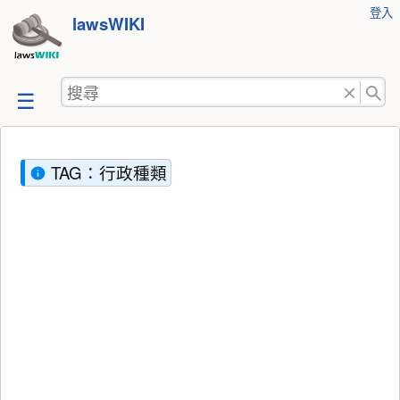
使
登入
跳
lawsWIKI
用
至
者
工
內
搜
具
容
尋
TAG：行政種類