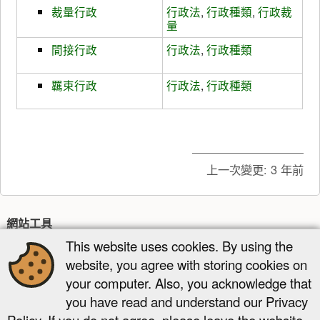
裁量行政
行政法
,
行政種類
,
行政裁
量
間接行政
行政法
,
行政種類
羈束行政
行政法
,
行政種類
上一次變更:
3 年前
網站工具
This website uses cookies. By using the
最近更新
多媒體管理器
網站地圖
website, you agree with storing cookies on
頁面工具
your computer. Also, you acknowledge that
you have read and understand our Privacy
顯示原始碼
舊版
反向連結
回到頁頂
Policy. If you do not agree, please leave the website.