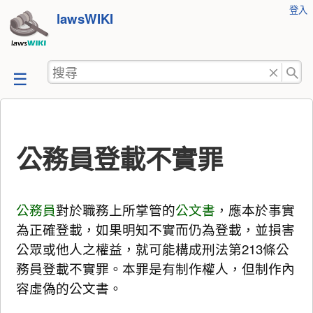
使
登入
跳
lawsWIKI
用
至
者
工
內
搜
具
容
尋
公務員登載不實罪
公務員
對於職務上所掌管的
公文書
，應本於事實
為正確登載，如果明知不實而仍為登載，並損害
公眾或他人之權益，就可能構成刑法第213條公
務員登載不實罪。本罪是有制作權人，但制作內
容虛偽的公文書。