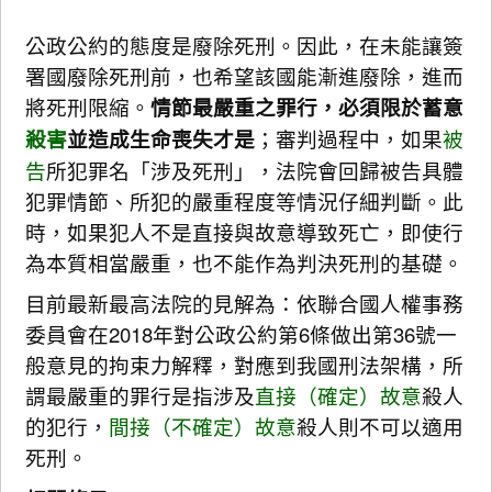
公政公約的態度是廢除死刑。因此，在未能讓簽
署國廢除死刑前，也希望該國能漸進廢除，進而
將死刑限縮。
情節最嚴重之罪行，必須限於蓄意
殺害
並造成生命喪失才是
；審判過程中，如果
被
告
所犯罪名「涉及死刑」，法院會回歸被告具體
犯罪情節、所犯的嚴重程度等情況仔細判斷。此
時，如果犯人不是直接與故意導致死亡，即使行
為本質相當嚴重，也不能作為判決死刑的基礎。
目前最新最高法院的見解為：依聯合國人權事務
委員會在2018年對公政公約第6條做出第36號一
般意見的拘束力解釋，對應到我國刑法架構，所
謂最嚴重的罪行是指涉及
直接（確定）故意
殺人
的犯行，
間接（不確定）故意
殺人則不可以適用
死刑。