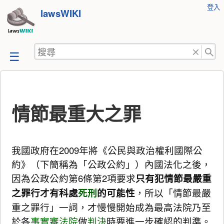
使
登入
跳
lawsWIKI
用
至
者
工
內
搜
具
容
尋
情節最重大之罪
我國政府在2009年將《公民與政治權利國際公
約》（下簡稱為「公政公約」）內國法化之後，
因為公政公約第6條第2項要求
只有犯情節最嚴重
之罪行才有科處
死刑
的可能性
，所以「情節最嚴
重之罪行」一詞，才慢慢開始成為最高法院乃至
於各
事實審法院
做
判決
時要進一步確認的判準。