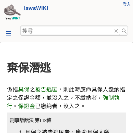
使
登入
跳
lawsWIKI
用
至
者
工
內
搜
具
容
尋
棄保潛逃
係指
具保
之
被告
逃匿
，則此時應命具保人繳納指
定之保證金額，並沒入之。不繳納者，
強制執
行
。
保證金
已繳納者，沒入之。
刑事訴訟法 第118條
具保之被告逃匿者，應命具保人繳