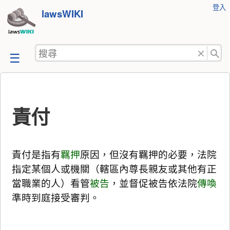
使
登入
跳
lawsWIKI
用
至
者
工
內
搜
具
容
尋
責付
責付是指有
羈押
原因，但沒有羈押的必要，法院
指定某個人或機關（轄區內尊長親友或其他有正
當職業的人）看管
被告
，並督促被告依法院
傳喚
準時到庭接受審判。