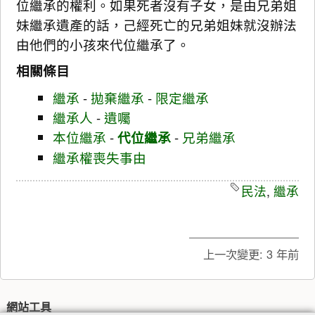
位繼承的權利。如果死者沒有子女，是由兄弟姐
妹繼承遺產的話，己經死亡的兄弟姐妹就沒辦法
由他們的小孩來代位繼承了。
相關條目
繼承
-
拋棄繼承
-
限定繼承
繼承人
-
遺囑
本位繼承
-
代位繼承
-
兄弟繼承
繼承權喪失事由
民法
,
繼承
上一次變更:
3 年前
網站工具