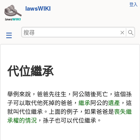
使
登入
跳
lawsWIKI
用
至
者
工
內
搜
具
容
尋
代位繼承
舉例來說，爸爸先往生，阿公隨後死亡，這個孫
子可以取代他死掉的爸爸，
繼承
阿公的
遺產
，這
就叫代位繼承。上面的例子，如果爸爸是
喪失繼
承權的情況
，孫子也可以代位繼承。