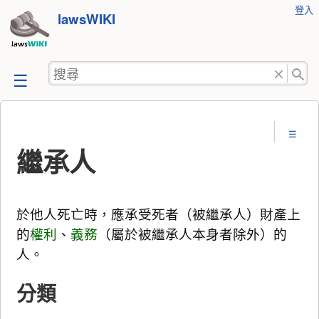
使
登入
跳
lawsWIKI
用
至
者
工
內
搜
具
容
尋
繼承人
於他人死亡時，應承受死者（被繼承人）財產上
的
權利
、
義務
（屬於被繼承人本身者除外）的
人。
分類