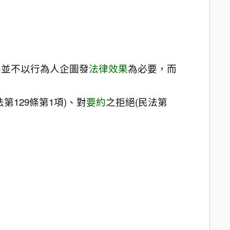
為並不以行為人企圖發
法律效果
為必要，而
第129條第1項)、對
要約
之拒絕(民法第