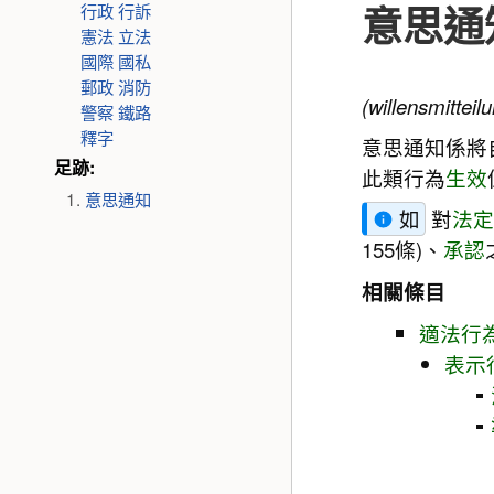
意思通
行政
行訴
憲法
立法
國際
國私
郵政
消防
(willensmitteil
警察
鐵路
釋字
意思通知係將
足跡:
此類行為
生效
意思通知
如
對
法
155條)、
承認
相關條目
適法行
表示