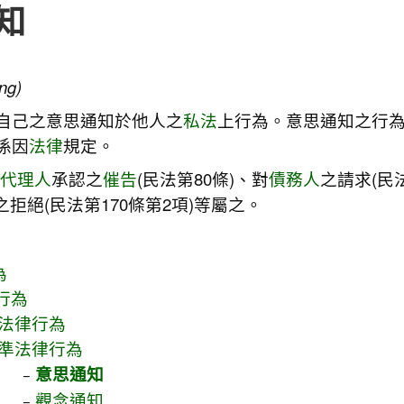
知
ung)
自己之意思通知於他人之
私法
上行為。意思通知之行
係因
法律
規定。
定代理人
承認之
催告
(民法第80條)、對
債務人
之請求(民法
之拒絕(民法第170條第2項)等屬之。
為
行為
法律行為
準法律行為
意思通知
觀念通知