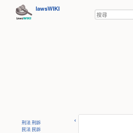
使
跳
lawsWIKI
用
搜
至
者
尋
工
內
具
容
刑法
刑訴
民法
民訴