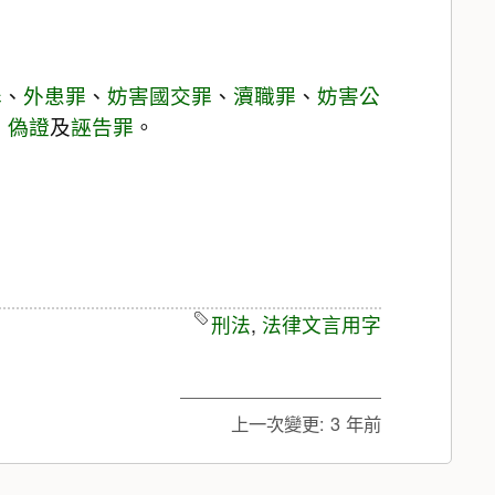
罪
、
外患罪
、
妨害國交罪
、
瀆職罪
、
妨害公
、
偽證
及
誣告罪
。
刑法
,
法律文言用字
上一次變更:
3 年前