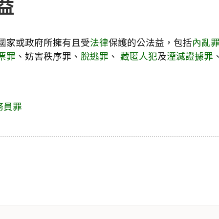
益
國家或政府所擁有且受
法律
保護的公法益，包括
內亂
票罪
、妨害秩序罪、
脫逃罪
、
藏匿人犯
及
湮滅證據罪
務員罪