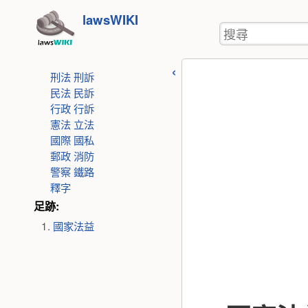
使
跳
lawsWIKI
用
搜
至
者
尋
工
內
具
刑法
刑訴
容
民法
民訴
行政
行訴
憲法
立法
國際
國私
郵政
消防
警察
鐵路
釋字
足跡:
國家法益