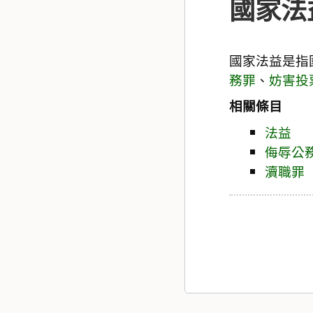
國家法
國家法益是指
務罪
、
妨害投
相關條目
法益
侮辱公
瀆職罪