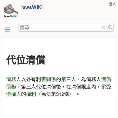
使
登入
跳
lawsWIKI
用
至
者
工
內
搜
具
容
尋
代位清償
債務人
以外有
利害關係
的
第三人
，為債務人
清償
債務
。第三人代位清償後，在清償限度內，承受
債權人
的
權利
（民法第312條） 。