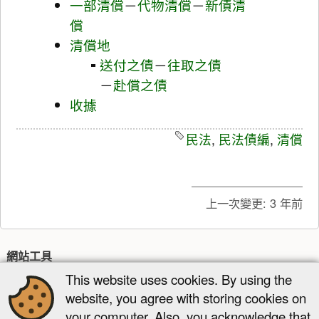
一部清償
－
代物清償
－
新債清
償
清償地
送付之債
－
往取之債
－
赴償之債
收據
民法
,
民法債編
,
清償
上一次變更:
3 年前
網站工具
This website uses cookies. By using the
最近更新
多媒體管理器
網站地圖
website, you agree with storing cookies on
頁面工具
your computer. Also, you acknowledge that