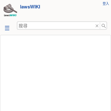
使
登入
跳
lawsWIKI
用
至
者
工
內
搜
具
容
尋