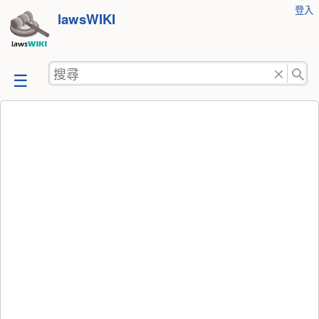
使
登入
跳
lawsWIKI
用
至
者
工
內
搜
具
容
尋