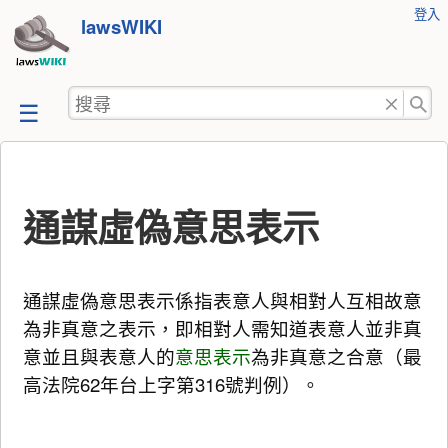
使
登入
跳
lawsWIKI
用
至
者
工
內
搜
具
容
尋
通謀虛偽意思表示
通謀虛偽意思表示係指表意人與相對人互相故意
為非真意之表示，即相對人需知道表意人並非真
意並且與表意人的
意思表示
為非真意之合意（最
高法院62年台上字第316號判例）。