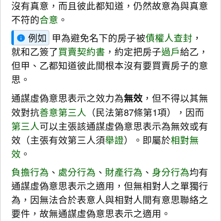
沒有真意，而且彼此都知道，仍然故意為與真意
不符的
合意
。
例如
甲為避免名下的房子被
債權人
查封
，
就和乙簽了
買賣契約書
，約定把房子
過戶
給乙，
但甲、乙都知道彼此間根本沒有要買賣房子的意
思。
通謀虛偽意思表示之效力為
無效
，但不得以其無
效對抗
善意第三人
（民法第87條第1項），因而
第三人
可以主張該通謀虛偽意思表示為無效或有
效（主張有效第三人須
舉證
）。即屬於
相對無
效
。
負擔行為
、
處分行為
、
財產行為
、
身分行為
均有
通謀虛偽意思表示之適用，但無相對人之單獨行
為，因無法合於表意人與相對人間有意思聯絡之
要件，故無通謀虛偽意思表示之適用。