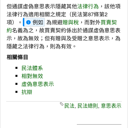
但通謀虛偽意思表示隱藏其他
法律行為
，該他項
法律行為適用相關之規定（民法第87條第2
項）。
例如
為規避
贈與稅
，而對外
買賣契
約
名義為之，故買賣契約係出於通謀虛偽意思表
示，故為無效；但有贈與及受贈之意思表示，為
隱藏之法律行為，則為有效。
相關條目
民法體系
相對無效
虛偽意思表示
抗辯
民法
,
民法總則
,
意思表示